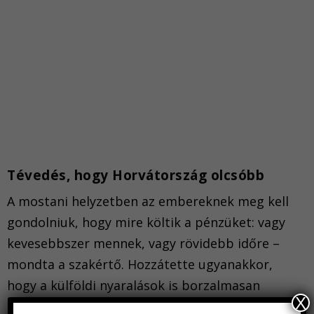
Tévedés, hogy Horvátország olcsóbb
A mostani helyzetben az embereknek meg kell
gondolniuk, hogy mire költik a pénzüket: vagy
kevesebbszer mennek, vagy rövidebb időre –
mondta a szakértő. Hozzátette ugyanakkor,
hogy a külföldi nyaralások is borzalmasan
X
megdrágultak.