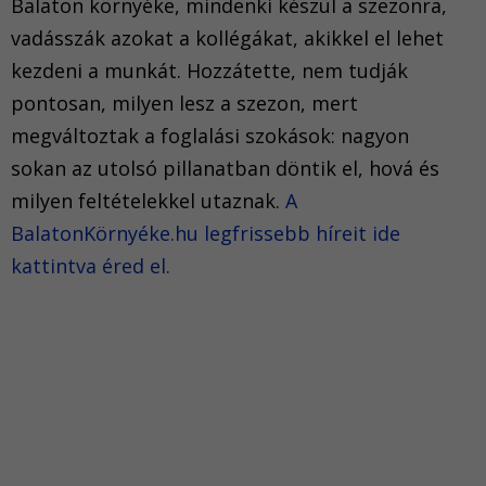
Balaton környéke, mindenki készül a szezonra,
vadásszák azokat a kollégákat, akikkel el lehet
kezdeni a munkát. Hozzátette, nem tudják
pontosan, milyen lesz a szezon, mert
megváltoztak a foglalási szokások: nagyon
sokan az utolsó pillanatban döntik el, hová és
milyen feltételekkel utaznak.
A
BalatonKörnyéke.hu legfrissebb híreit ide
kattintva éred el.