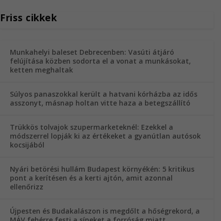
Friss cikkek
Munkahelyi baleset Debrecenben: Vasúti átjáró
felújítása közben sodorta el a vonat a munkásokat,
ketten meghaltak
Súlyos panaszokkal került a hatvani kórházba az idős
asszonyt, másnap holtan vitte haza a betegszállító
Trükkös tolvajok szupermarketeknél: Ezekkel a
módszerrel lopják ki az értékeket a gyanútlan autósok
kocsijából
Nyári betörési hullám Budapest környékén: 5 kritikus
pont a kerítésen és a kerti ajtón, amit azonnal
ellenőrizz
Újpesten és Budakalászon is megdőlt a hőségrekord, a
MÁV fehérre festi a síneket a forróság miatt