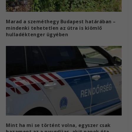
Marad a szeméthegy Budapest határában –
mindenki tehetetlen az útra is kiömlő
hulladéktenger ügyében
Mint ha mi se történt volna, egyszer csak
hazament az a nyugdíjas, akit napok óta