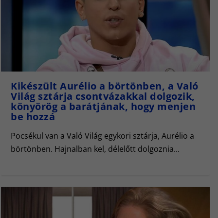
Kikészült Aurélio a börtönben, a Való
Világ sztárja csontvázakkal dolgozik,
könyörög a barátjának, hogy menjen
be hozzá
Pocsékul van a Való Világ egykori sztárja, Aurélio a
börtönben. Hajnalban kel, délelőtt dolgoznia...