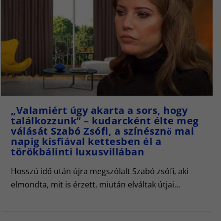
„Valamiért úgy akarta a sors, hogy
találkozzunk” – kudarcként élte meg
válását Szabó Zsófi, a színésznő mai
napig kisfiával kettesben él a
törökbálinti luxusvillában
Hosszú idő után újra megszólalt Szabó zsófi, aki
elmondta, mit is érzett, miután elváltak útjai...