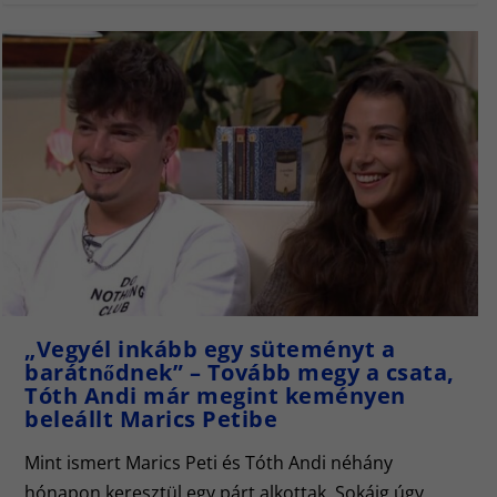
„Vegyél inkább egy süteményt a
barátnődnek” – Tovább megy a csata,
Tóth Andi már megint keményen
beleállt Marics Petibe
Mint ismert Marics Peti és Tóth Andi néhány
hónapon keresztül egy párt alkottak. Sokáig úgy