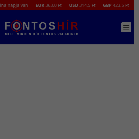
EUR
363.0 Ft
USD
314.5 Ft
GBP
423.5 Ft
2026. augusztus