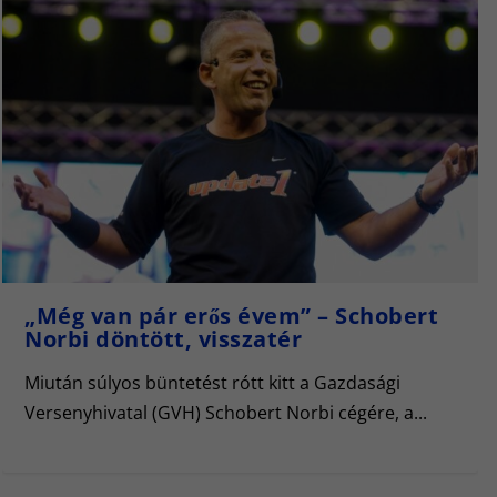
„Még van pár erős évem” – Schobert
Norbi döntött, visszatér
Miután súlyos büntetést rótt kitt a Gazdasági
Versenyhivatal (GVH) Schobert Norbi cégére, a...