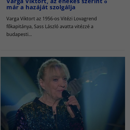
Varga Viktort, az énekes szerint ő
már a hazáját szolgálja
Varga Viktort az 1956-os Vitézi Lovagrend
főkapitánya, Sass László avatta vitézzé a
budapesti...