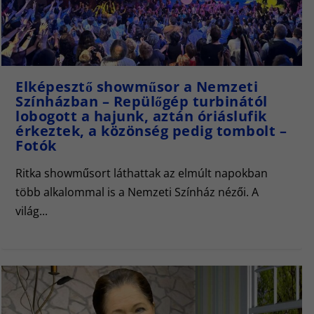
Elképesztő showműsor a Nemzeti
Színházban – Repülőgép turbinától
lobogott a hajunk, aztán óriáslufik
érkeztek, a közönség pedig tombolt –
Fotók
Ritka showműsort láthattak az elmúlt napokban
több alkalommal is a Nemzeti Színház nézői. A
világ...