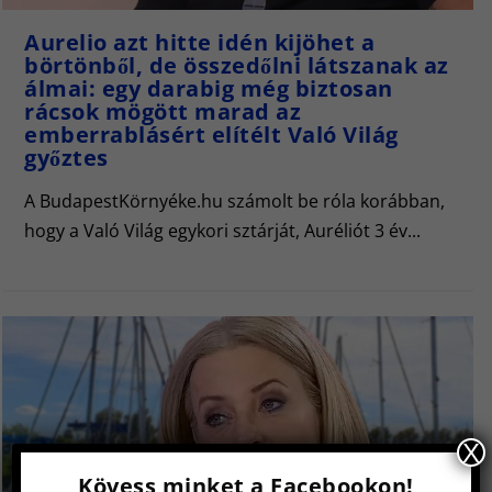
Aurelio azt hitte idén kijöhet a
börtönből, de összedőlni látszanak az
álmai: egy darabig még biztosan
rácsok mögött marad az
emberrablásért elítélt Való Világ
győztes
A BudapestKörnyéke.hu számolt be róla korábban,
hogy a Való Világ egykori sztárját, Auréliót 3 év...
X
Kövess minket a Facebookon!