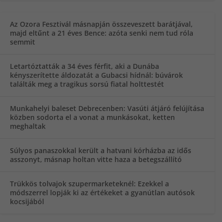
Az Ozora Fesztivál másnapján összeveszett barátjával,
majd eltűnt a 21 éves Bence: azóta senki nem tud róla
semmit
Letartóztatták a 34 éves férfit, aki a Dunába
kényszerítette áldozatát a Gubacsi hídnál: búvárok
találták meg a tragikus sorsú fiatal holttestét
Munkahelyi baleset Debrecenben: Vasúti átjáró felújítása
közben sodorta el a vonat a munkásokat, ketten
meghaltak
Súlyos panaszokkal került a hatvani kórházba az idős
asszonyt, másnap holtan vitte haza a betegszállító
Trükkös tolvajok szupermarketeknél: Ezekkel a
módszerrel lopják ki az értékeket a gyanútlan autósok
kocsijából