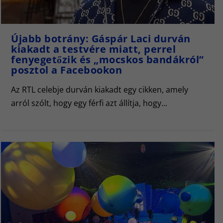
Újabb botrány: Gáspár Laci durván
kiakadt a testvére miatt, perrel
fenyegetőzik és „mocskos bandákról”
posztol a Facebookon
Az RTL celebje durván kiakadt egy cikken, amely
arról szólt, hogy egy férfi azt állítja, hogy...