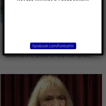
Balatonfűzfőre költözött Marsi Anikó:
férjével szerelmi fészket építettek a
magyar tenger partján
facebook.com/FontosHir
Marsi Anikót és Gyarmati Gábort több minden köti
Balatonfűzfőhöz, például ott vásároltak nyaralót,...