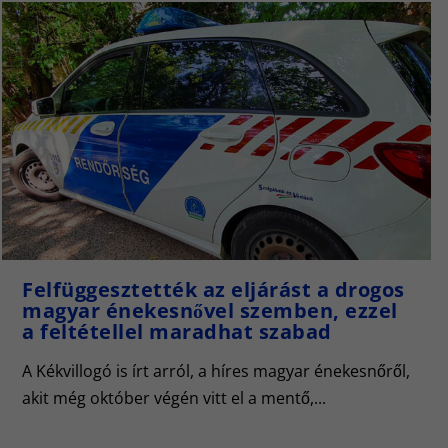
Felfüggesztették az eljárást a drogos
magyar énekesnővel szemben, ezzel
a feltétellel maradhat szabad
A Kékvillogó is írt arról, a híres magyar énekesnőről,
akit még október végén vitt el a mentő,...