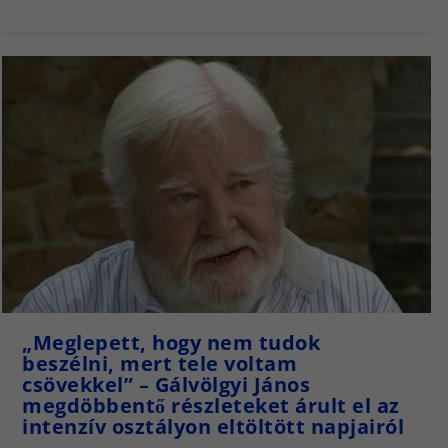
„Meglepett, hogy nem tudok
beszélni, mert tele voltam
csövekkel” – Gálvölgyi János
megdöbbentő részleteket árult el az
intenzív osztályon eltöltött napjairól