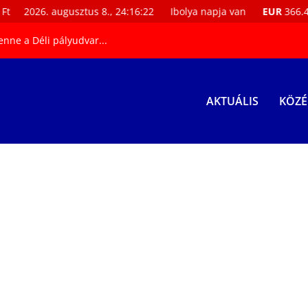
t
2026. augusztus 8., 24:16:22
Ibolya napja van
EUR
366.4 F
enne a Déli pályudvar...
AKTUÁLIS
KÖZÉ