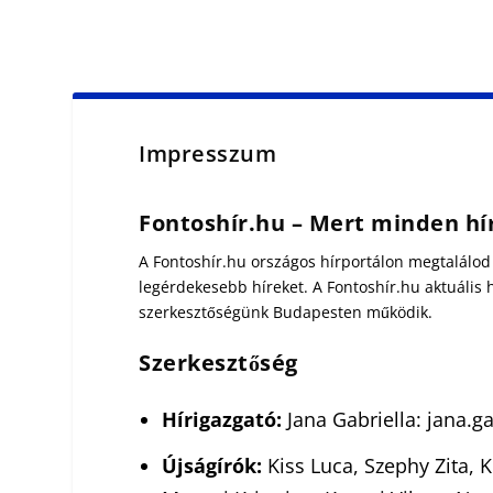
Impresszum
Fontoshír.hu – M
ert minden hí
A Fontoshír.hu országos hírportálon megtalálod
legérdekesebb híreket. A Fontoshír.hu aktuális hí
szerkesztőségünk Budapesten működik.
Szerkesztőség
Hírigazgató:
Jana Gabriella: jana.g
Újságírók:
Kiss Luca, Szephy Zita, K