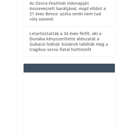
Az Ozora Fesztivál másnapján
összeveszett barátjával, majd eltűnt a
21 éves Bence: azóta senki nem tud
róla semmit
Letartóztatták a 34 éves férfit, aki a
Dunába kényszerítette áldozatát a
Gubacsi hídnál: búvárok találták meg a
tragikus sorsú fiatal holttestét