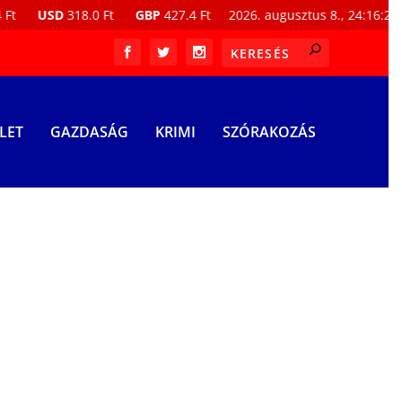
t
USD
318.0 Ft
GBP
427.4 Ft
2026. augusztus 8., 24:16:22
LET
GAZDASÁG
KRIMI
SZÓRAKOZÁS