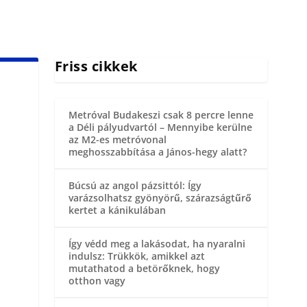
Friss cikkek
Metróval Budakeszi csak 8 percre lenne
a Déli pályudvartól – Mennyibe kerülne
az M2-es metróvonal
meghosszabbítása a János-hegy alatt?
Búcsú az angol pázsittól: Így
varázsolhatsz gyönyörű, szárazságtűrő
kertet a kánikulában
Így védd meg a lakásodat, ha nyaralni
indulsz: Trükkök, amikkel azt
mutathatod a betörőknek, hogy
otthon vagy