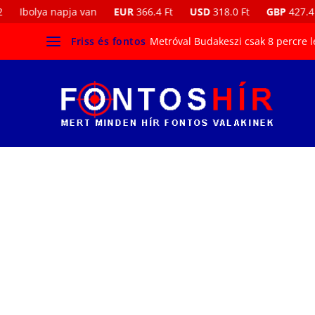
Ibolya napja van
EUR
366.4 Ft
USD
318.0 Ft
GBP
427.4 F
Friss és fontos
Metróval Budakeszi csak 8 percre l