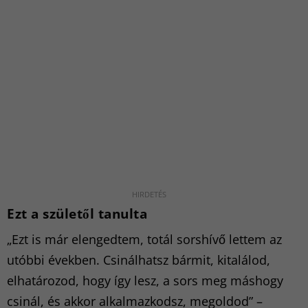
Ezt a születől tanulta
„Ezt is már elengedtem, totál sorshívő lettem az
utóbbi években. Csinálhatsz bármit, kitalálod,
elhatározod, hogy így lesz, a sors meg máshogy
csinál, és akkor alkalmazkodsz, megoldod” –