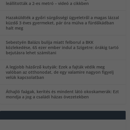
leállították a 2-es metró – videó a cikkben
Hazaküldték a győri sürgősségi ügyeletről a magas lázzal
küzdő 3 éves gyermeket, pár óra múlva a fürdőkádban
halt meg
Sebestyén Balázs bulija miatt felborul a BKK
közlekedése, 65 ezer ember indul a Szigetre: órákig tartó
bejutásra lehet számítani
A legjobb házőrző kutyák: Ezek a fajták védik meg
valóban az otthonodat, de egy valamire nagyon figyelj
velük kapcsolatban
Áthajló faágak, kerítés és mindent látó okoskamerák: Ezt
mondja a jog a családi házas övezetekben