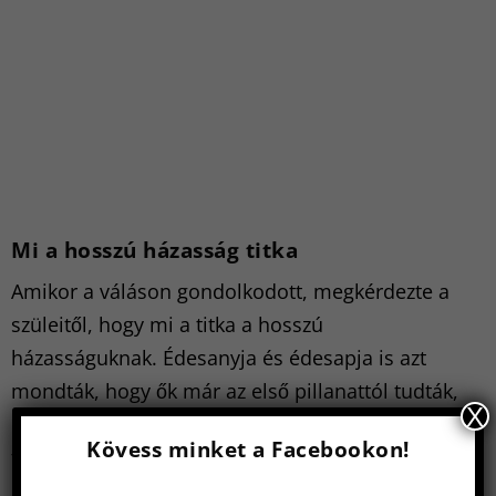
Mi a hosszú házasság titka
Amikor a váláson gondolkodott, megkérdezte a
szüleitől, hogy mi a titka a hosszú
házasságuknak. Édesanyja és édesapja is azt
mondták, hogy ők már az első pillanattól tudták,
X
hogy a másikkal akarnak megöregedni. Ennek
Kövess minket a Facebookon!
fényében élték az életüket.