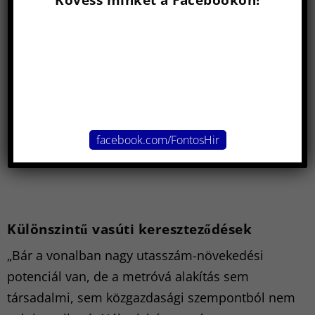
Kövess minket a Facebookon!
facebook.com/FontosHir
Különszintű vasúti kereszteződések
„Bár a vonalban nagy utasszám-növekedési
potenciál van, de a metróvá alakítás sem
társadalmi, sem közgazdasági szempontból nem