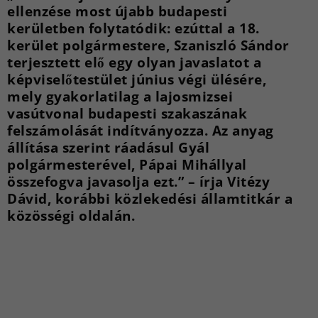
ellenzése most újabb budapesti
kerületben folytatódik: ezúttal a 18.
kerület polgármestere, Szaniszló Sándor
terjesztett elő egy olyan javaslatot a
képviselőtestület június végi ülésére,
mely gyakorlatilag a lajosmizsei
vasútvonal budapesti szakaszának
felszámolását indítványozza. Az anyag
állítása szerint ráadásul Gyál
polgármesterével, Pápai Mihállyal
összefogva javasolja ezt.” – írja Vitézy
Dávid, korábbi közlekedési államtitkár a
közösségi oldalán.