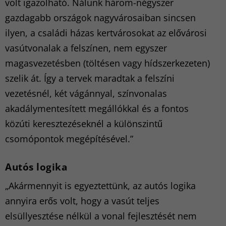
volt igazolható. Nálunk három-négyszer
gazdagabb országok nagyvárosaiban sincsen
ilyen, a családi házas kertvárosokat az elővárosi
vasútvonalak a felszínen, nem egyszer
magasvezetésben (töltésen vagy hídszerkezeten)
szelik át. Így a tervek maradtak a felszíni
vezetésnél, két vágánnyal, színvonalas
akadálymentesített megállókkal és a fontos
közúti keresztezéseknél a különszintű
csomópontok megépítésével.”
Autós logika
„Akármennyit is egyeztettünk, az autós logika
annyira erős volt, hogy a vasút teljes
elsüllyesztése nélkül a vonal fejlesztését nem