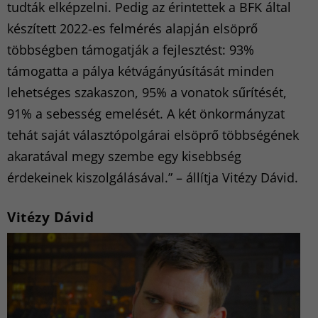
tudták elképzelni. Pedig az érintettek a BFK által
készített 2022-es felmérés alapján elsöprő
többségben támogatják a fejlesztést: 93%
támogatta a pálya kétvágányúsítását minden
lehetséges szakaszon, 95% a vonatok sűrítését,
91% a sebesség emelését. A két önkormányzat
tehát saját választópolgárai elsöprő többségének
akaratával megy szembe egy kisebbség
érdekeinek kiszolgálásával.” – állítja Vitézy Dávid.
Vitézy Dávid