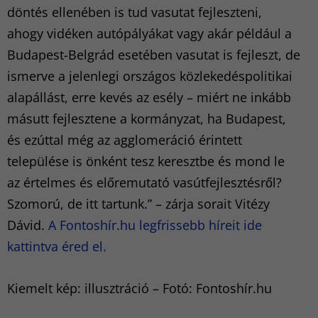
döntés ellenében is tud vasutat fejleszteni,
ahogy vidéken autópályákat vagy akár például a
Budapest-Belgrád esetében vasutat is fejleszt, de
ismerve a jelenlegi országos közlekedéspolitikai
alapállást, erre kevés az esély – miért ne inkább
másutt fejlesztene a kormányzat, ha Budapest,
és ezúttal még az agglomeráció érintett
települése is önként tesz keresztbe és mond le
az értelmes és előremutató vasútfejlesztésről?
Szomorú, de itt tartunk.” – zárja sorait Vitézy
Dávid.
A Fontoshír.hu legfrissebb híreit ide
kattintva éred el.
Kiemelt kép: illusztráció – Fotó: Fontoshír.hu