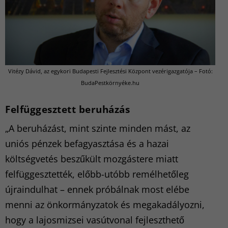
Vitézy Dávid, az egykori Budapesti Fejlesztési Központ vezérigazgatója – Fotó:
BudaPestkörnyéke.hu
Felfüggesztett beruházás
„A beruházást, mint szinte minden mást, az
uniós pénzek befagyasztása és a hazai
költségvetés beszűkült mozgástere miatt
felfüggesztették, előbb-utóbb remélhetőleg
újraindulhat – ennek próbálnak most elébe
menni az önkormányzatok és megakadályozni,
hogy a lajosmizsei vasútvonal fejleszthető