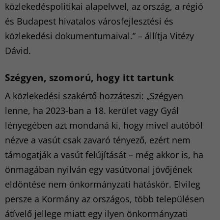
közlekedéspolitikai alapelvvel, az ország, a régió
és Budapest hivatalos városfejlesztési és
közlekedési dokumentumaival.” – állítja Vitézy
Dávid.
Szégyen, szomorú, hogy itt tartunk
A közlekedési szakértő hozzáteszi: „Szégyen
lenne, ha 2023-ban a 18. kerület vagy Gyál
lényegében azt mondaná ki, hogy mivel autóból
nézve a vasút csak zavaró tényező, ezért nem
támogatják a vasút felújítását – még akkor is, ha
önmagában nyilván egy vasútvonal jövőjének
eldöntése nem önkormányzati hatáskör. Elvileg
persze a Kormány az országos, több településen
átívelő jellege miatt egy ilyen önkormányzati