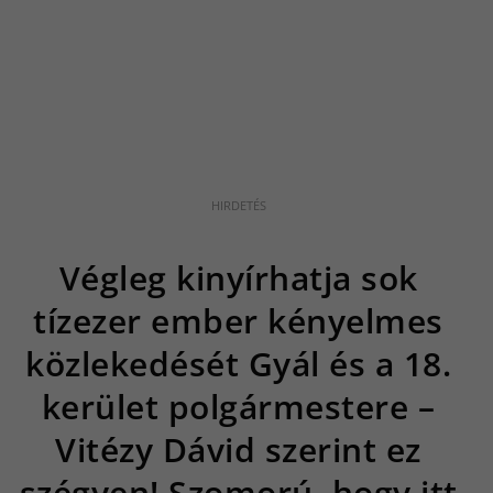
Végleg kinyírhatja sok
tízezer ember kényelmes
közlekedését Gyál és a 18.
kerület polgármestere –
Vitézy Dávid szerint ez
szégyen! Szomorú, hogy itt