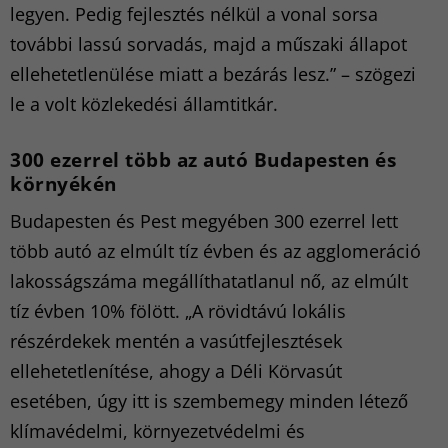
legyen. Pedig fejlesztés nélkül a vonal sorsa
további lassú sorvadás, majd a műszaki állapot
ellehetetlenülése miatt a bezárás lesz.” – szögezi
le a volt közlekedési államtitkár.
300 ezerrel több az autó Budapesten és
környékén
Budapesten és Pest megyében 300 ezerrel lett
több autó az elmúlt tíz évben és az agglomeráció
lakosságszáma megállíthatatlanul nő, az elmúlt
tíz évben 10% fölött. „A rövidtávú lokális
részérdekek mentén a vasútfejlesztések
ellehetetlenítése, ahogy a Déli Körvasút
esetében, úgy itt is szembemegy minden létező
klímavédelmi, környezetvédelmi és