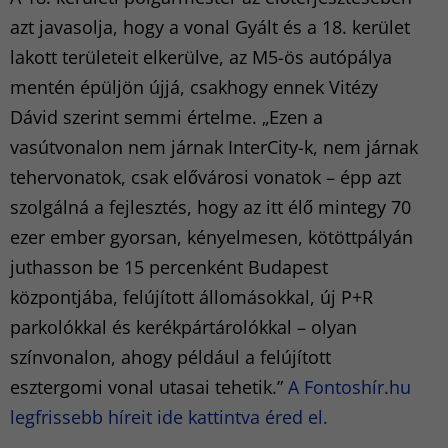
azt javasolja, hogy a vonal Gyált és a 18. kerület
lakott területeit elkerülve, az M5-ös autópálya
mentén épüljön újjá, csakhogy ennek Vitézy
Dávid szerint semmi értelme. „Ezen a
vasútvonalon nem járnak InterCity-k, nem járnak
tehervonatok, csak elővárosi vonatok – épp azt
szolgálná a fejlesztés, hogy az itt élő mintegy 70
ezer ember gyorsan, kényelmesen, kötöttpályán
juthasson be 15 percenként Budapest
központjába, felújított állomásokkal, új P+R
parkolókkal és kerékpártárolókkal – olyan
színvonalon, ahogy például a felújított
esztergomi vonal utasai tehetik.”
A Fontoshír.hu
legfrissebb híreit ide kattintva éred el.