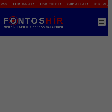
EUR
366.4 Ft
USD
318.0 Ft
GBP
427.4 Ft
2026. augusztus 8.