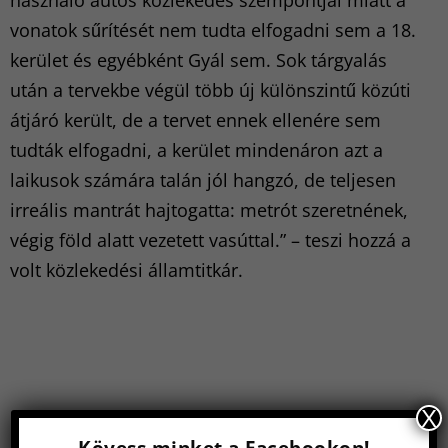
használó autós közlekedés szempontjai miatt a
vonatok sűrítését nem tudta elfogadni sem a 18.
kerület és egyébként Gyál sem. Sok tárgyalás
után a tervekbe végül több új különszintű közúti
átjáró került, de a tervet ennek ellenére sem
tudták elfogadni, a kerület mindenáron azt a
laikusok számára talán jól hangzó, de teljesen
irreális mantrát hajtogatta: metrót szeretnének,
végig föld alatt vezetett vasúttal.” – teszi hozzá a
volt közlekedési államtitkár.
X