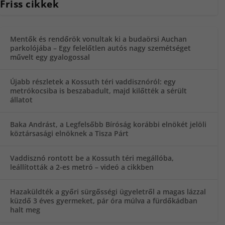
Friss cikkek
Mentők és rendőrök vonultak ki a budaörsi Auchan
parkolójába – Egy felelőtlen autós nagy szemétséget
művelt egy gyalogossal
Újabb részletek a Kossuth téri vaddisznóról: egy
metrókocsiba is beszabadult, majd kilőtték a sérült
állatot
Baka Andrást, a Legfelsőbb Bíróság korábbi elnökét jelöli
köztársasági elnöknek a Tisza Párt
Vaddisznó rontott be a Kossuth téri megállóba,
leállították a 2-es metró – videó a cikkben
Hazaküldték a győri sürgősségi ügyeletről a magas lázzal
küzdő 3 éves gyermeket, pár óra múlva a fürdőkádban
halt meg