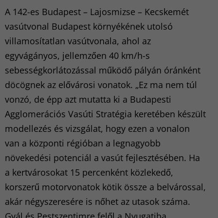
A 142-es Budapest – Lajosmizse – Kecskemét
vasútvonal Budapest környékének utolsó
villamosítatlan vasútvonala, ahol az
egyvágányos, jellemzően 40 km/h-s
sebességkorlátozással működő pályán óránként
döcögnek az elővárosi vonatok. „Ez ma nem túl
vonzó, de épp azt mutatta ki a Budapesti
Agglomerációs Vasúti Stratégia keretében készült
modellezés és vizsgálat, hogy ezen a vonalon
van a központi régióban a legnagyobb
növekedési potenciál a vasút fejlesztésében. Ha
a kertvárosokat 15 percenként közlekedő,
korszerű motorvonatok kötik össze a belvárossal,
akár négyszeresére is nőhet az utasok száma.
Gyál és Pestszentimre felől a Nyugatiba