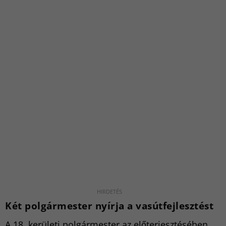
Két polgármester nyírja a vasútfejlesztést
A 18. kerületi polgármester az előterjesztésében