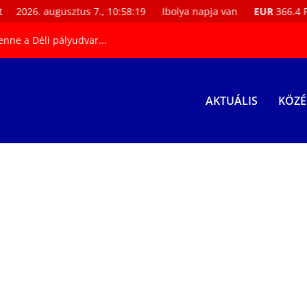
6. augusztus 7., 10:58:20
Ibolya napja van
EUR
366.4 Ft
U
enne a Déli pályudvar...
AKTUÁLIS
KÖZÉ