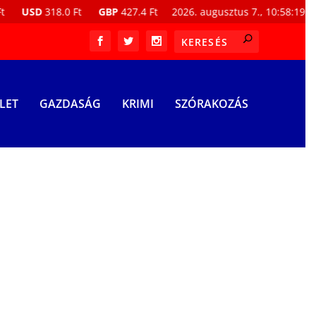
SD
318.0 Ft
GBP
427.4 Ft
2026. augusztus 7., 10:58:20
Iboly
LET
GAZDASÁG
KRIMI
SZÓRAKOZÁS