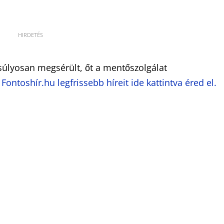
úlyosan megsérült, őt a mentőszolgálat
 Fontoshír.hu legfrissebb híreit ide kattintva éred el.