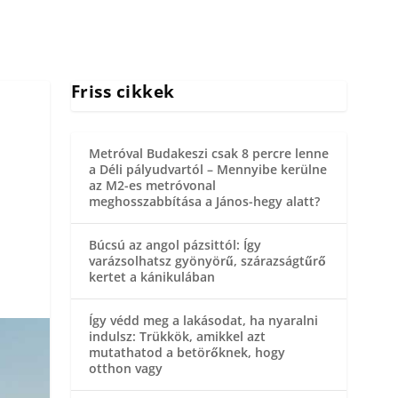
Friss cikkek
Metróval Budakeszi csak 8 percre lenne
a Déli pályudvartól – Mennyibe kerülne
az M2-es metróvonal
meghosszabbítása a János-hegy alatt?
Búcsú az angol pázsittól: Így
varázsolhatsz gyönyörű, szárazságtűrő
kertet a kánikulában
Így védd meg a lakásodat, ha nyaralni
indulsz: Trükkök, amikkel azt
mutathatod a betörőknek, hogy
otthon vagy