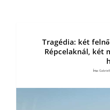
Tragédia: két feln
Répcelaknál, két 
Írta:
Gabriel