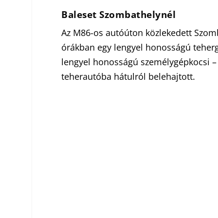
Baleset Szombathelynél
Az M86-os autóúton közlekedett Szomba
órákban egy lengyel honosságú teherg
lengyel honosságú személygépkocsi – 
teherautóba hátulról belehajtott.