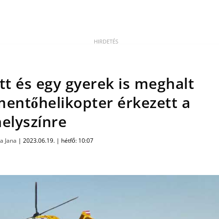
őtt és egy gyerek is meghalt
mentőhelikopter érkezett a
helyszínre
la Jana
|
2023.06.19. | hétfő: 10:07