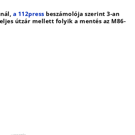
knál,
a 112press
beszámolója szerint 3-an
ljes útzár mellett folyik a mentés az M86-