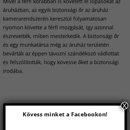
Mivel a férfi korábban is követett el lopásokat az
áruházban, az egyik biztonsági őr az áruház
kamerarendszerén keresztül folyamatosan
nyomon követte a férfi mozgását, így azonnal
észrevették, miben mesterkedik. A biztonsági őr
és egy munkatársa még az áruház területén
bevárták az éppen távozni szándékozó vádlottat
és felszólították, hogy kövesse őket a biztonsági
irodába.
X
Kövess minket a Facebookon!