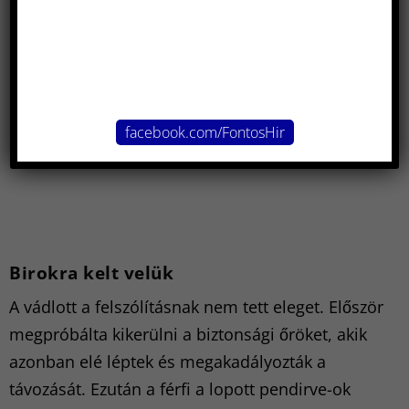
facebook.com/FontosHir
Birokra kelt velük
A vádlott a felszólításnak nem tett eleget. Először
megpróbálta kikerülni a biztonsági őröket, akik
azonban elé léptek és megakadályozták a
távozását. Ezután a férfi a lopott pendirve-ok