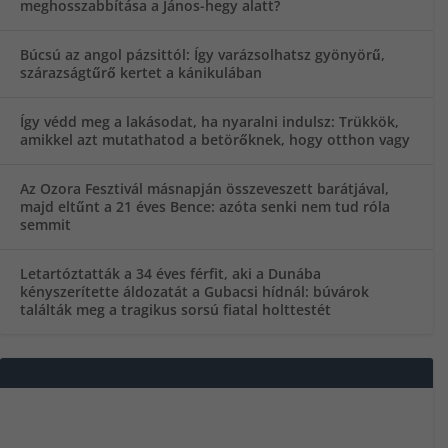
meghosszabbítása a János-hegy alatt?
Búcsú az angol pázsittól: Így varázsolhatsz gyönyörű,
szárazságtűrő kertet a kánikulában
Így védd meg a lakásodat, ha nyaralni indulsz: Trükkök,
amikkel azt mutathatod a betörőknek, hogy otthon vagy
Az Ozora Fesztivál másnapján összeveszett barátjával,
majd eltűnt a 21 éves Bence: azóta senki nem tud róla
semmit
Letartóztatták a 34 éves férfit, aki a Dunába
kényszerítette áldozatát a Gubacsi hídnál: búvárok
találták meg a tragikus sorsú fiatal holttestét