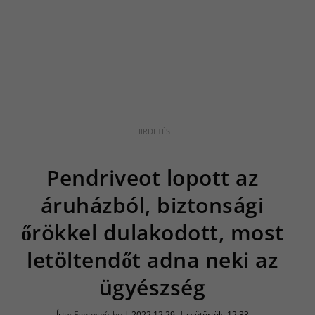
Pendriveot lopott az
áruházból, biztonsági
őrökkel dulakodott, most
letöltendőt adna neki az
ügyészség
Írta:
Fontoshír.hu
|
2022.12.29. | csütörtök: 12:33