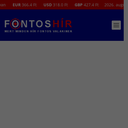
EUR
366.4 Ft
USD
318.0 Ft
GBP
427.4 Ft
2026. augusztus 7