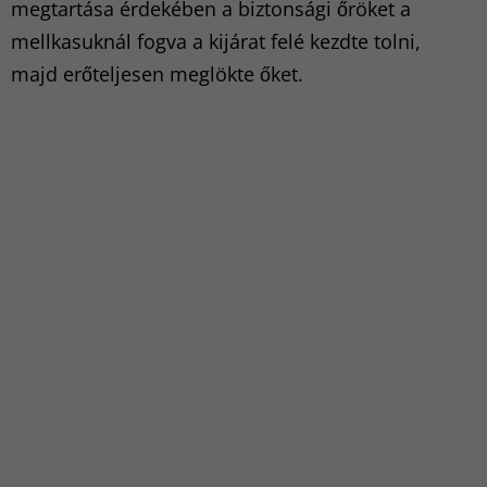
megtartása érdekében a biztonsági őröket a
mellkasuknál fogva a kijárat felé kezdte tolni,
majd erőteljesen meglökte őket.