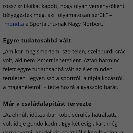
rossz kritikákat kapott, hogy olyan versenyzőként
bélyegezték meg, aki folyamatosan sérült” –
mondta
a Sportal.hu-nak Nagy Norbert.
Egyre tudatosabbá vált
„Amikor megismertem, szertelen, szeleburdi srác
volt, aki nem ismert lehetetlent. Aztán harminc
felett egyre tudatosabbá vált az élet minden
területén, legyen szó a sportról, a táplálkozásról,
a magánéletről” – tette hozzá a gyászoló barát.
Már a családalapítást tervezte
„Az elmúlt időszakban több sérülés hátráltatta,
volt ideje gondolkodni. Egy-két évig akart még
versenyezni, az idei, és ha az jól sikerült volna, a