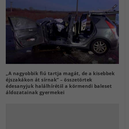
„A nagyobbik fiú tartja magát, de a kisebbek
éjszakákon át sírnak” – összetörtek
édesanyjuk halálhírétől a körmendi baleset
áldozatainak gyermekei