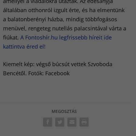
amellyel a viadalokra utaztak. Az édesanyja
általában otthonról izgult érte, és ha elmentünk
a balatonberényi házba, mindig többfogásos
menüvel, rengeteg nutellás palacsintával várta a
fiúkat.
A Fontoshír.hu legfrissebb híreit ide
kattintva éred el!
Kiemelt kép: végső búcsút vettek Szvoboda
Bencétől. Fotók: Facebook
MEGOSZTÁS