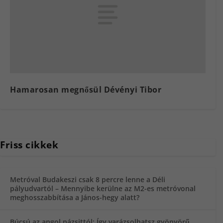
Hamarosan megnősül Dévényi Tibor
Friss cikkek
Metróval Budakeszi csak 8 percre lenne a Déli
pályudvartól – Mennyibe kerülne az M2-es metróvonal
meghosszabbítása a János-hegy alatt?
Búcsú az angol pázsittól: Így varázsolhatsz gyönyörű,