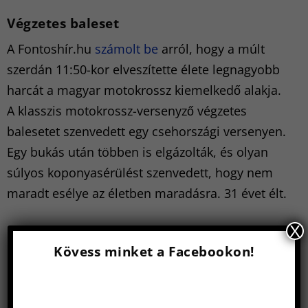
Végzetes baleset
A Fontoshír.hu
számolt be
arról, hogy a múlt
szerdán 11:50-kor elveszítette élete legnagyobb
harcát a magyar motokrossz kiemelkedő alakja.
A klasszis motokrossz-versenyző végzetes
balesetet szenvedett egy csehországi versenyen.
Egy bukás után többen is elgázolták, és olyan
súlyos koponyasérülést szenvedett, hogy nem
maradt esélye az életben maradásra. 31 évet élt.
X
Kövess minket a Facebookon!