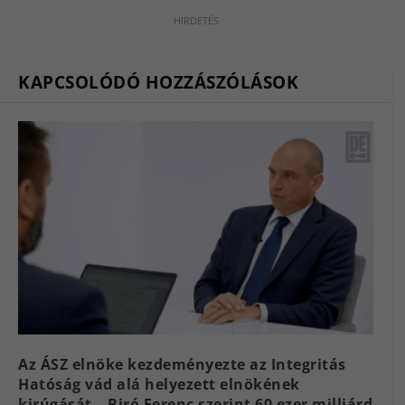
KAPCSOLÓDÓ HOZZÁSZÓLÁSOK
Az ÁSZ elnöke kezdeményezte az Integritás
Hatóság vád alá helyezett elnökének
kirúgását – Biró Ferenc szerint 60 ezer milliárd