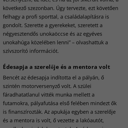
következő szezonban. Úgy tervezte, ezt követően
felhagy a profi sporttal, a családalapításra is
gondolt. Szerette a gyerekeket, szeretett a
négyesztendős unokaöccse és az egyéves
unokahúga közelében lenni” – olvashattuk a
szívszorító információt.
Édesapja a szerelője és a mentora volt
Bencét az édesapja indította el a pályán, ő
szintén motorversenyző volt. A szülei
fáradhatatlanul vitték munka mellett a
futamokra, pályafutása első felében mindezt ők
is finanszírozták. Az apukája egyben a szerelője
és a mentora is volt, ő vezette a lakóautót,