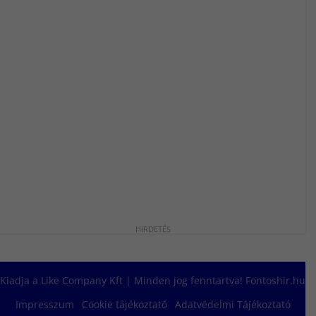
Kiadja a Like Company Kft | Minden jog fenntartva! Fontoshir.hu
Impresszum
Cookie tájékoztató
Adatvédelmi Tájékoztató