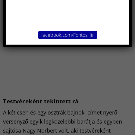
facebook.com/FontosHir
Testvéreként tekintett rá
A két cseh és egy osztrák bajnoki címet nyerő
versenyző egyik legközelebbi barátja és egyben
sajtósa Nagy Norbert volt, aki testvéreként