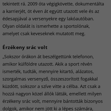
tekintett rá. 2009 óta végigkövette, dokumentálta
a karrierjét, öt éven át együtt utazott vele és az
édesapjával a versenyekre egy lakóautóban.
Olyan oldalát is ismerhette a sportolónak,
amelyet csak keveseknek mutatott meg.
Érzékeny srác volt
„Sokszor órákon át beszélgettünk telefonon,
amikor külföldre utazott. Akik a sport révén
ismerték, tudták, mennyire kitartó, alázatos,
szorgalmas versenyző, összeszorított fogakkal
küzdött, sokszor a szíve vitte a célba. Azt csak a
hozzá nagyon közel állók látták, emellett milyen
érzékeny srác volt, mennyire bántották bizonyos
dolgok, amikor nem jött ki a lépes számára,