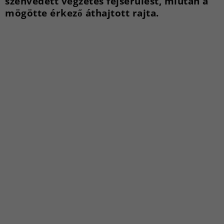
szenvedett végzetes fejsérülést, miután a
mögötte érkező áthajtott rajta.