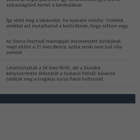
szárazságtűrő kertet a kánikulában
Így védd meg a lakásodat, ha nyaralni indulsz: Trükkök,
amikkel azt mutathatod a betörőknek, hogy otthon vagy
Az Ozora Fesztivál másnapján összeveszett barátjával,
majd eltűnt a 21 éves Bence: azóta senki nem tud róla
semmit
Letartóztatták a 34 éves férfit, aki a Dunába
kényszerítette áldozatát a Gubacsi hídnál: búvárok
találták meg a tragikus sorsú fiatal holttestét