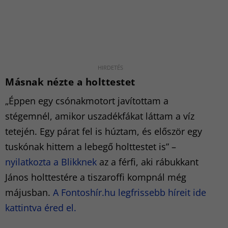
Másnak nézte a holttestet
„Éppen egy csónakmotort javítottam a
stégemnél, amikor uszadékfákat láttam a víz
tetején. Egy párat fel is húztam, és először egy
tuskónak hittem a lebegő holttestet is” –
nyilatkozta a Blikknek
az a férfi, aki rábukkant
János holttestére a tiszaroffi kompnál még
májusban.
A Fontoshír.hu legfrissebb híreit ide
kattintva éred el.