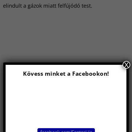
elindult a gázok miatt felfújódó test.
X
Kövess minket a Facebookon!