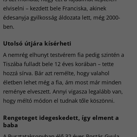
elviselni – kezdett bele Franciska, akinek
édesanyja gyilkosság áldozata lett, még 2000-
ben.
Utolsó útjára kísérheti
A nemrég elhunyt testvérem fia pedig szintén a
Tiszába fulladt bele 12 éves korában – tette
hozzá sírva. Bár azt remélte, hogy valahol
életben lehet még a fia, ám most már minden
reménye elveszett. Annyi vigasza legalább van,
hogy méltó módon el tudnak tőle köszönni.
Rengeteget idegeskedett, így elment a
baba
A Pusztataksonyban élő 32 éves Rostás Gyula