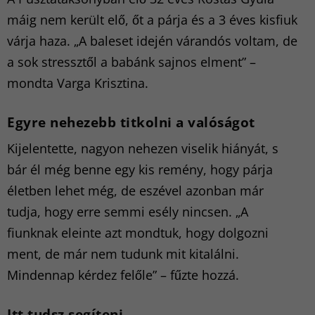
máig nem került elő, őt a párja és a 3 éves kisfiuk
várja haza. „A baleset idején várandós voltam, de
a sok stressztől a babánk sajnos elment” –
mondta Varga Krisztina.
Egyre nehezebb titkolni a valóságot
Kijelentette, nagyon nehezen viselik hiányát, s
bár él még benne egy kis remény, hogy párja
életben lehet még, de eszével azonban már
tudja, hogy erre semmi esély nincsen. „A
fiunknak eleinte azt mondtuk, hogy dolgozni
ment, de már nem tudunk mit kitalálni.
Mindennap kérdez felőle” – fűzte hozzá.
Itt tudsz segíteni