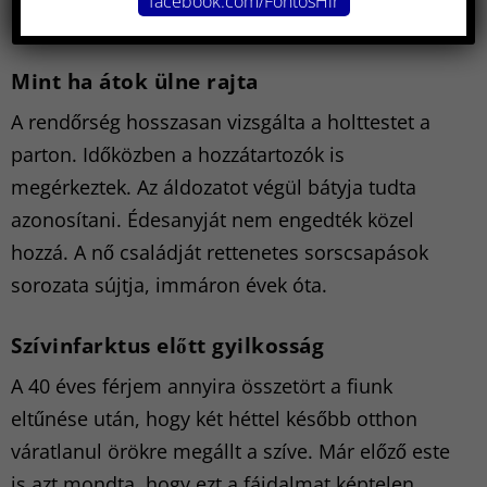
facebook.com/FontosHir
Mint ha átok ülne rajta
A rendőrség hosszasan vizsgálta a holttestet a
parton. Időközben a hozzátartozók is
megérkeztek. Az áldozatot végül bátyja tudta
azonosítani. Édesanyját nem engedték közel
hozzá. A nő családját rettenetes sorscsapások
sorozata sújtja, immáron évek óta.
Szívinfarktus előtt gyilkosság
A 40 éves férjem annyira összetört a fiunk
eltűnése után, hogy két héttel később otthon
váratlanul örökre megállt a szíve. Már előző este
is azt mondta, hogy ezt a fájdalmat képtelen