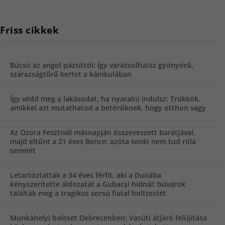
Friss cikkek
Búcsú az angol pázsittól: Így varázsolhatsz gyönyörű,
szárazságtűrő kertet a kánikulában
Így védd meg a lakásodat, ha nyaralni indulsz: Trükkök,
amikkel azt mutathatod a betörőknek, hogy otthon vagy
Az Ozora Fesztivál másnapján összeveszett barátjával,
majd eltűnt a 21 éves Bence: azóta senki nem tud róla
semmit
Letartóztatták a 34 éves férfit, aki a Dunába
kényszerítette áldozatát a Gubacsi hídnál: búvárok
találták meg a tragikus sorsú fiatal holttestét
Munkahelyi baleset Debrecenben: Vasúti átjáró felújítása