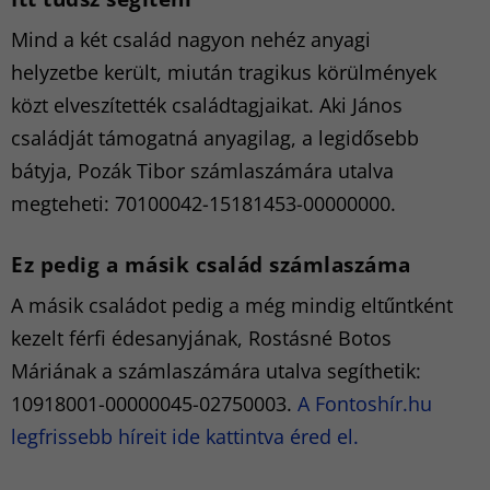
Mind a két család nagyon nehéz anyagi
helyzetbe került, miután tragikus körülmények
közt elveszítették családtagjaikat. Aki János
családját támogatná anyagilag, a legidősebb
bátyja, Pozák Tibor számlaszámára utalva
megteheti: 70100042-15181453-00000000.
Ez pedig a másik család számlaszáma
A másik családot pedig a még mindig eltűntként
kezelt férfi édesanyjának, Rostásné Botos
Máriának a számlaszámára utalva segíthetik:
10918001-00000045-02750003.
A Fontoshír.hu
legfrissebb híreit ide kattintva éred el.