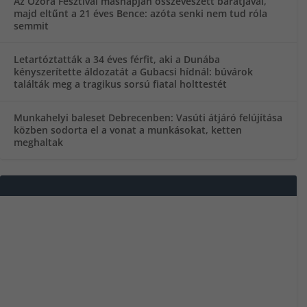
Az Ozora Fesztivál másnapján összeveszett barátjával,
majd eltűnt a 21 éves Bence: azóta senki nem tud róla
semmit
Letartóztatták a 34 éves férfit, aki a Dunába
kényszerítette áldozatát a Gubacsi hídnál: búvárok
találták meg a tragikus sorsú fiatal holttestét
Munkahelyi baleset Debrecenben: Vasúti átjáró felújítása
közben sodorta el a vonat a munkásokat, ketten
meghaltak