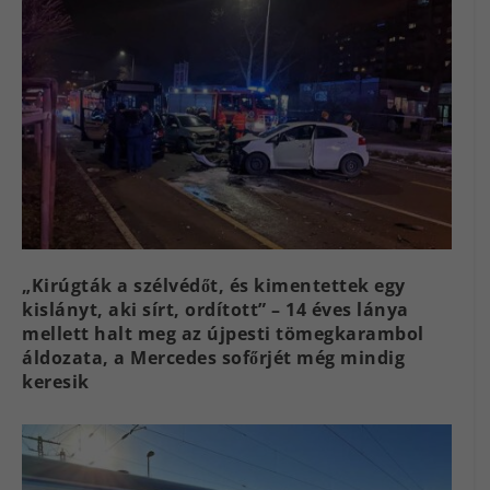
„Kirúgták a szélvédőt, és kimentettek egy
kislányt, aki sírt, ordított” – 14 éves lánya
mellett halt meg az újpesti tömegkarambol
áldozata, a Mercedes sofőrjét még mindig
keresik