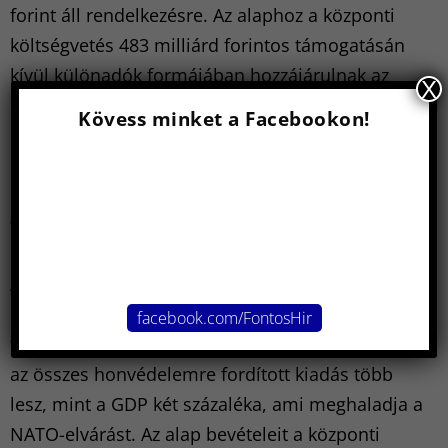
forint áll rendelkezésre. Az alaphoz a központi
költségvetés 483 milliárd forintos támogatásán
kívül különadók formájában hozzájárulnak az
X
energiaszektor szereplői 513 milliárd, a
Kövess minket a Facebookon!
légitársaságok 39 milliárd, a gyógyszergyártók
pedig 17 milliárd forinttal, a bányajáradékból
192 milliárd, a távközlési adóból 95 milliárd
forint folyik be az alapba.
A honvédelmi alap ugyancsak szerepel a jövő évi
költségvetésben. Kerete az idei 842 milliárd
facebook.com/FontosHir
forintról 2024-ben 1309 milliárd forintra nő, ezzel
az összes honvédelemre fordított kiadás több
lesz, mint a GDP két százaléka, ami meghaladja a
NATO-elvárást. Az alap bevételeit a központi