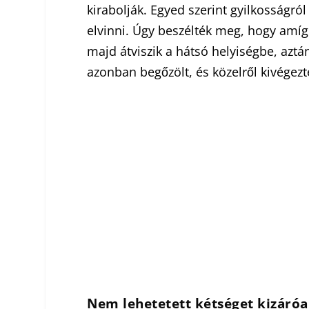
kirabolják. Egyed szerint gyilkosságról
elvinni. Úgy beszélték meg, hogy amíg ő
majd átviszik a hátsó helyiségbe, aztá
azonban begőzölt, és közelről kivégezt
Nem lehetetett kétséget kizáróan