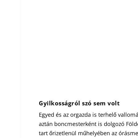
Gyilkosságról szó sem volt
Egyed és az orgazda is terhelő vallomás
aztán boncmesterként is dolgozó Földe
tart őrizetlenül műhelyében az órásmes