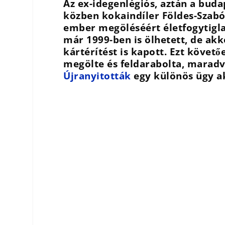
Az ex-idegenlégiós, aztán a bud
közben kokaindíler Földes-Szabó A
ember megöléséért életfogytigla
már 1999-ben is ölhetett, de akk
kártérítést is kapott. Ezt követő
megölte és feldarabolta, maradvá
Újranyitották
egy különös ügy ak