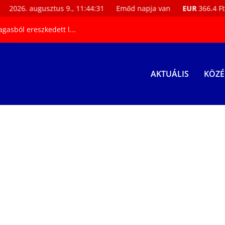
26. augusztus 9., 11:44:32
Emőd napja van
EUR
366.4 Ft
U
gasból ereszkedett l...
AKTUÁLIS
KÖZÉ