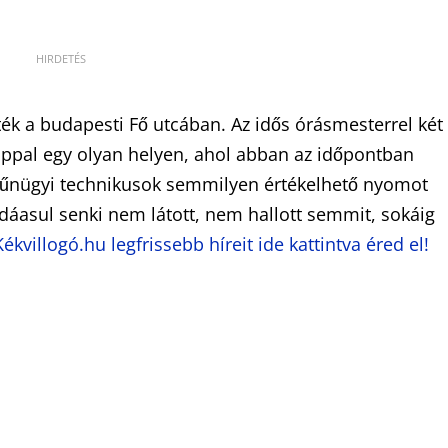
ték a budapesti Fő utcában. Az idős órásmesterrel két
appal egy olyan helyen, ahol abban az időpontban
 bűnügyi technikusok semmilyen értékelhető nyomot
adáasul senki nem látott, nem hallott semmit, sokáig
Kékvillogó.hu legfrissebb híreit ide kattintva éred el!