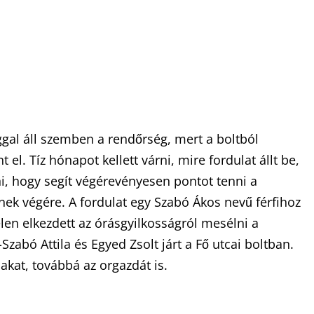
ggal áll szemben a rendőrség, mert a boltból
 el. Tíz hónapot kellett várni, mire fordulat állt be,
ni, hogy segít végérevényesen pontot tenni a
nek végére. A fordulat egy Szabó Ákos nevű férfihoz
elen elkezdett az órásgyilkosságról mesélni a
zabó Attila és Egyed Zsolt járt a Fő utcai boltban.
iakat, továbbá az orgazdát is.