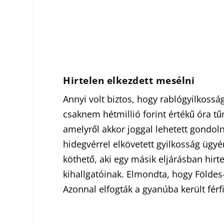
Hirtelen elkezdett mesélni
Annyi volt biztos, hogy rablógyilkossá
csaknem hétmillió forint értékű óra tűnt
amelyről akkor joggal lehetett gondol
hidegvérrel elkövetett gyilkosság ügyé
köthető, aki egy másik eljárásban hirt
kihallgatóinak. Elmondta, hogy Földes-S
Azonnal elfogták a gyanúba került férf