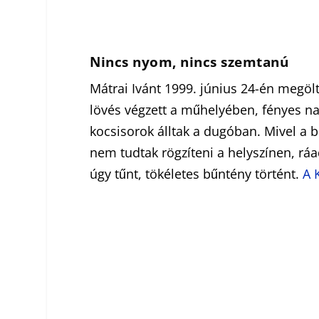
Nincs nyom, nincs szemtanú
Mátrai Ivánt 1999. június 24-én megöl
lövés végzett a műhelyében, fényes n
kocsisorok álltak a dugóban. Mivel a
nem tudtak rögzíteni a helyszínen, rá
úgy tűnt, tökéletes bűntény történt.
A 