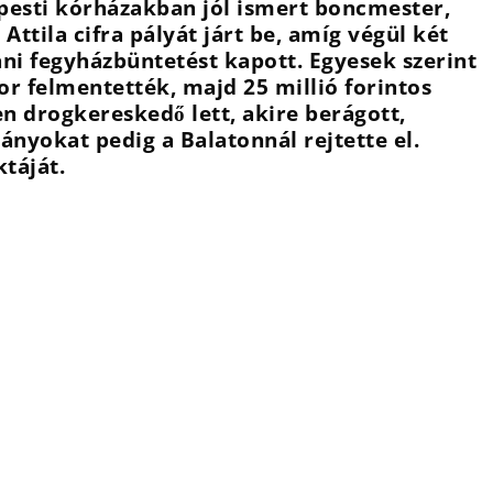
apesti kórházakban jól ismert boncmester,
ttila cifra pályát járt be, amíg végül két
ni fegyházbüntetést kapott. Egyesek szerint
or felmentették, majd 25 millió forintos
en drogkereskedő lett, akire berágott,
nyokat pedig a Balatonnál rejtette el.
táját.