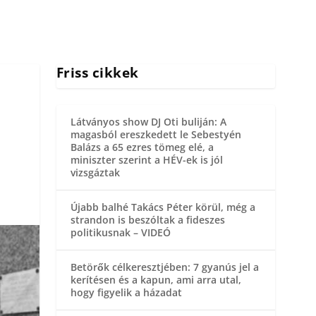
Friss cikkek
Látványos show DJ Oti buliján: A
magasból ereszkedett le Sebestyén
Balázs a 65 ezres tömeg elé, a
miniszter szerint a HÉV-ek is jól
vizsgáztak
Újabb balhé Takács Péter körül, még a
strandon is beszóltak a fideszes
politikusnak – VIDEÓ
Betörők célkeresztjében: 7 gyanús jel a
kerítésen és a kapun, ami arra utal,
hogy figyelik a házadat