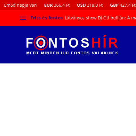
d napja van
EUR
366.4 Ft
USD
318.0 Ft
GBP
427.4 Ft
20
Friss és fontos
Látványos show DJ Oti buliján: A ma