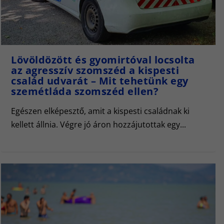
Lövöldözött és gyomirtóval locsolta
az agresszív szomszéd a kispesti
család udvarát – Mit tehetünk egy
szemétláda szomszéd ellen?
Egészen elképesztő, amit a kispesti családnak ki
kellett állnia. Végre jó áron hozzájutottak egy...