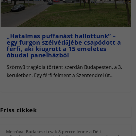
„Hatalmas puffanást hallottunk” –
egy furgon szélvédőjébe csapódott a
férfi, aki kiugrott a 15 emeletes
óbudai panelházból
Szörnyű tragédia történt szerdán Budapesten, a 3.
kerületben. Egy férfi felment a Szentendrei út...
Friss cikkek
Metróval Budakeszi csak 8 percre lenne a Déli