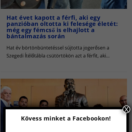
Hat évet kapott a férfi, aki egy
panzióban oltotta ki felesége életét:
még egy fémcső is elhajlott a
bántalmazás során
Hat év börtönbüntetéssel sújtotta jogerősen a
Szegedi Ítélőtábla csütörtökön azt a férfit, aki...
X
Kövess minket a Facebookon!