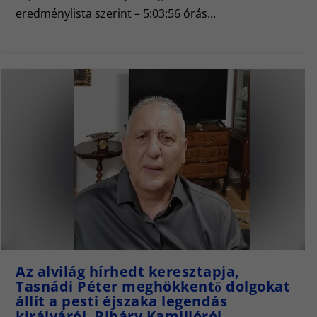
eredménylista szerint – 5:03:56 órás...
Az alvilág hírhedt keresztapja,
Tasnádi Péter meghökkentő dolgokat
állít a pesti éjszaka legendás
királyáról, Ribáry Kamillóról