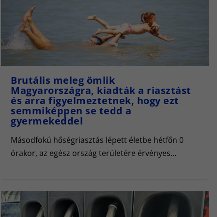
Brutális meleg ömlik
Magyarországra, kiadták a riasztást
és arra figyelmeztetnek, hogy ezt
semmiképpen se tedd a
gyermekeddel
Másodfokú hőségriasztás lépett életbe hétfőn 0
órakor, az egész ország területére érvényes...