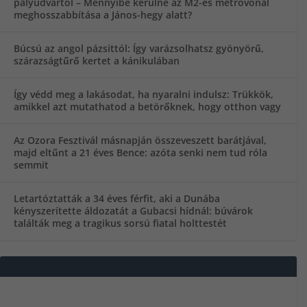
pályudvartól – Mennyibe kerülne az M2-es metróvonal
meghosszabbítása a János-hegy alatt?
Búcsú az angol pázsittól: Így varázsolhatsz gyönyörű,
szárazságtűrő kertet a kánikulában
Így védd meg a lakásodat, ha nyaralni indulsz: Trükkök,
amikkel azt mutathatod a betörőknek, hogy otthon vagy
Az Ozora Fesztivál másnapján összeveszett barátjával,
majd eltűnt a 21 éves Bence: azóta senki nem tud róla
semmit
Letartóztatták a 34 éves férfit, aki a Dunába
kényszerítette áldozatát a Gubacsi hídnál: búvárok
találták meg a tragikus sorsú fiatal holttestét