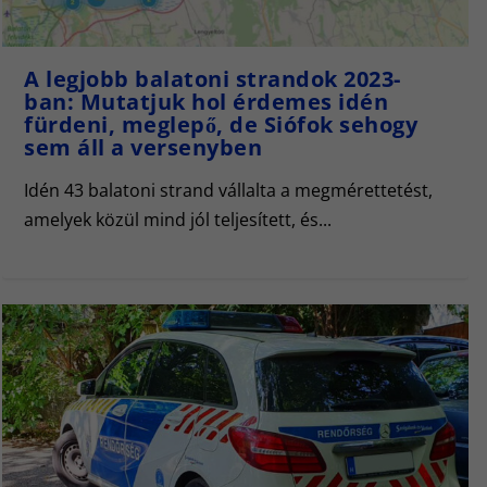
A legjobb balatoni strandok 2023-
ban: Mutatjuk hol érdemes idén
fürdeni, meglepő, de Siófok sehogy
sem áll a versenyben
Idén 43 balatoni strand vállalta a megmérettetést,
amelyek közül mind jól teljesített, és...