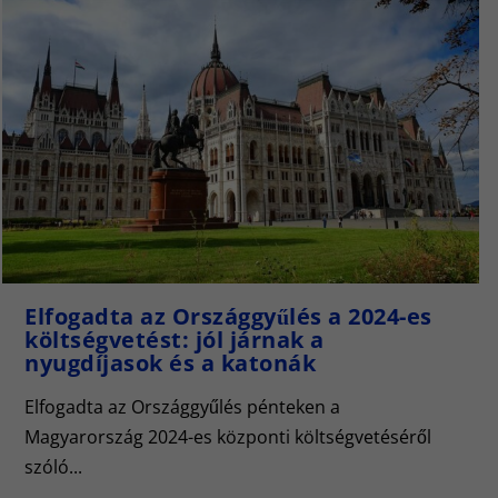
Elfogadta az Országgyűlés a 2024-es
költségvetést: jól járnak a
nyugdíjasok és a katonák
Elfogadta az Országgyűlés pénteken a
Magyarország 2024-es központi költségvetéséről
szóló...