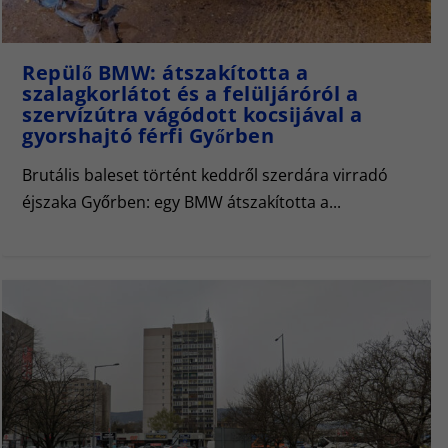
Repülő BMW: átszakította a
szalagkorlátot és a felüljáróról a
szervízútra vágódott kocsijával a
gyorshajtó férfi Győrben
Brutális baleset történt keddről szerdára virradó
éjszaka Győrben: egy BMW átszakította a...