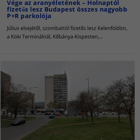
Vége az aranyéletének – Holnaptól
fizetős lesz Budapest összes nagyobb
P+R parkolója
Július elsejétől, szombattól fizetős lesz Kelenföldön,
a Köki Terminálnál, Kőbánya-Kispesten,...