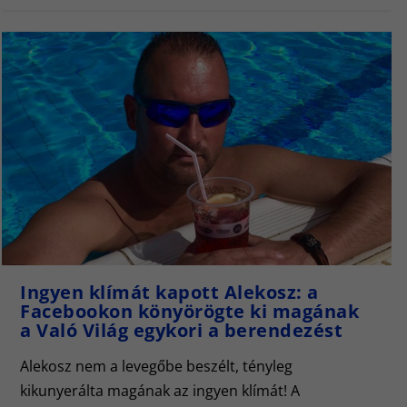
Ingyen klímát kapott Alekosz: a
Facebookon könyörögte ki magának
a Való Világ egykori a berendezést
Alekosz nem a levegőbe beszélt, tényleg
kikunyerálta magának az ingyen klímát! A