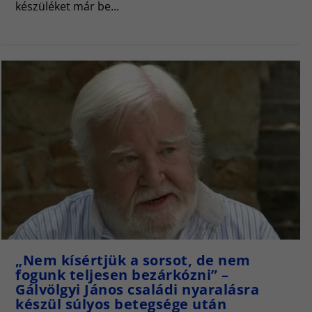
készüléket már be...
„Nem kísértjük a sorsot, de nem
fogunk teljesen bezárkózni” –
Gálvölgyi János családi nyaralásra
készül súlyos betegsége után