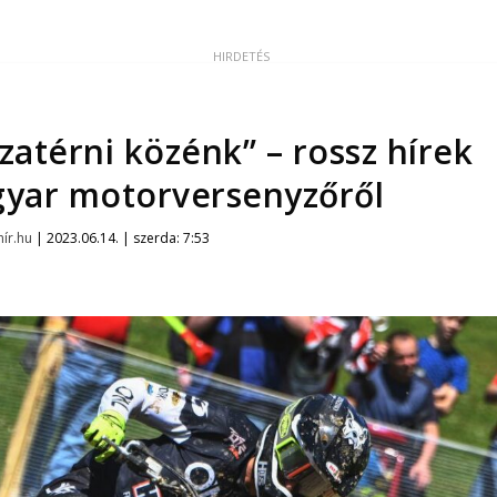
zatérni közénk” – rossz hírek
gyar motorversenyzőről
ír.hu
|
2023.06.14. | szerda: 7:53