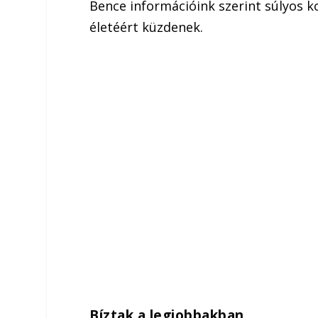
Bence információink szerint súlyos 
életéért küzdenek.
Bíztak a legjobbakban