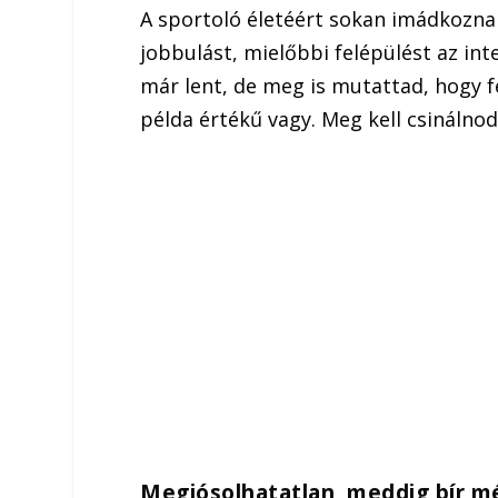
A sportoló életéért sokan imádkozna
jobbulást, mielőbbi felépülést az int
már lent, de meg is mutattad, hogy fe
példa értékű vagy. Meg kell csinálnod
Megjósolhatatlan, meddig bír m