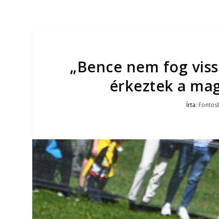
„Bence nem fog viss
érkeztek a ma
Írta:
Fontosh