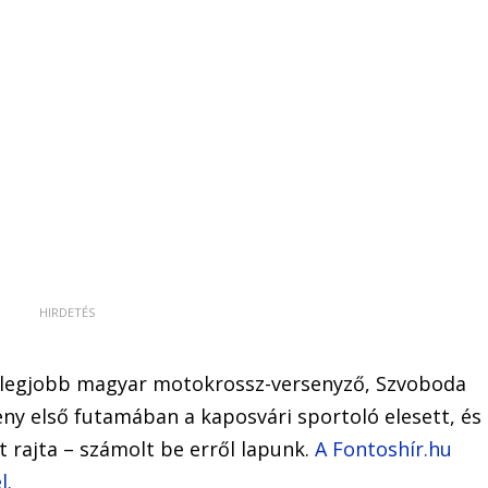
k legjobb magyar motokrossz-versenyző, Szvoboda
eny első futamában a kaposvári sportoló elesett, és
 rajta – számolt be erről lapunk.
A Fontoshír.hu
l.