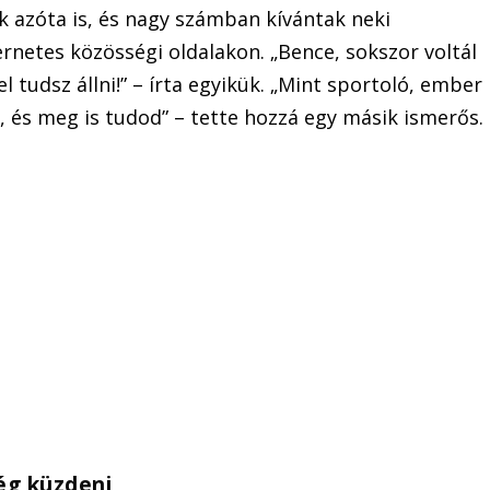
k azóta is, és nagy számban kívántak neki
ernetes közösségi oldalakon. „Bence, sokszor voltál
l tudsz állni!” – írta egyikük. „Mint sportoló, ember
, és meg is tudod” – tette hozzá egy másik ismerős.
ég küzdeni