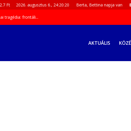
2026. augusztus 6., 24:20:21
Berta, Bettina napja van
EUR
36
tragédia: frontáli...
AKTUÁLIS
KÖZÉ