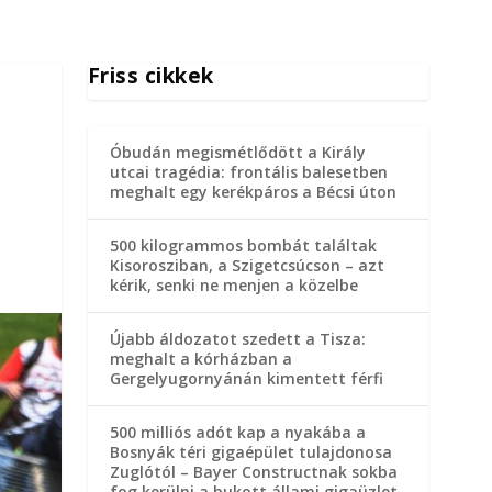
Friss cikkek
Óbudán megismétlődött a Király
utcai tragédia: frontális balesetben
meghalt egy kerékpáros a Bécsi úton
500 kilogrammos bombát találtak
Kisorosziban, a Szigetcsúcson – azt
kérik, senki ne menjen a közelbe
Újabb áldozatot szedett a Tisza:
meghalt a kórházban a
Gergelyugornyánán kimentett férfi
500 milliós adót kap a nyakába a
Bosnyák téri gigaépület tulajdonosa
Zuglótól – Bayer Constructnak sokba
fog kerülni a bukott állami gigaüzlet