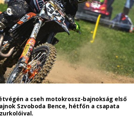
étvégén a cseh motokrossz-bajnokság első
ajnok Szvoboda Bence, hétfőn a csapata
zurkolóival.