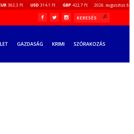
2.3 Ft
USD
314.1 Ft
GBP
422.7 Ft
2026. augusztus 6., 24:20:
LET
GAZDASÁG
KRIMI
SZÓRAKOZÁS