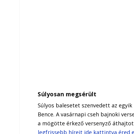
Súlyosan megsérült
Súlyos balesetet szenvedett az egyi
Bence. A vasárnapi cseh bajnoki vers
a mögötte érkező versenyző áthajtott
legfrissebb híreit ide kattintva éred e