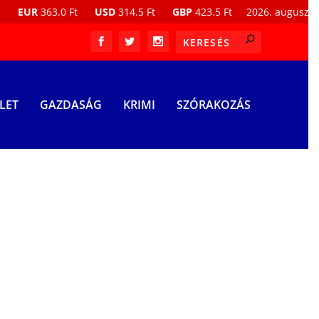
R
363.0 Ft
USD
314.5 Ft
GBP
423.5 Ft
2026. augusztus 6., 2
LET
GAZDASÁG
KRIMI
SZÓRAKOZÁS