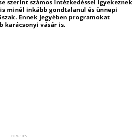
e szerint számos intézkedéssel igyekeznek
 is minél inkább gondtalanul és ünnepi
dőszak. Ennek jegyében programokat
 karácsonyi vásár is.