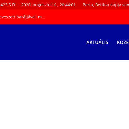
Ft
2026. augusztus 6., 20:44:02
Berta, Bettina napja van
EU
veszett barátjával, m...
AKTUÁLIS
KÖZÉ