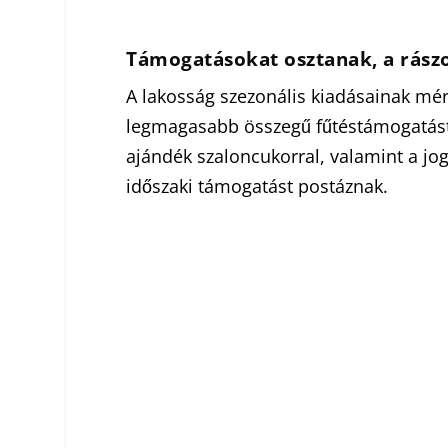
Támogatásokat osztanak, a rászo
A lakosság szezonális kiadásainak mé
legmagasabb összegű fűtéstámogatást 
ajándék szaloncukorral, valamint a jog
időszaki támogatást postáznak.