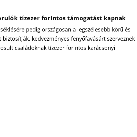
rulók tízezer forintos támogatást kapnak
rséklésére pedig országosan a legszélesebb körű és
biztosítják, kedvezményes fenyőfavásárt szerveznek
osult családoknak tízezer forintos karácsonyi