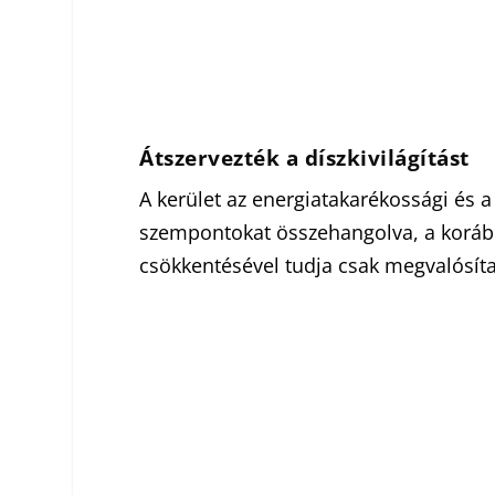
Átszervezték a díszkivilágítást
A kerület az energiatakarékossági és a
szempontokat összehangolva, a korább
csökkentésével tudja csak megvalósítan