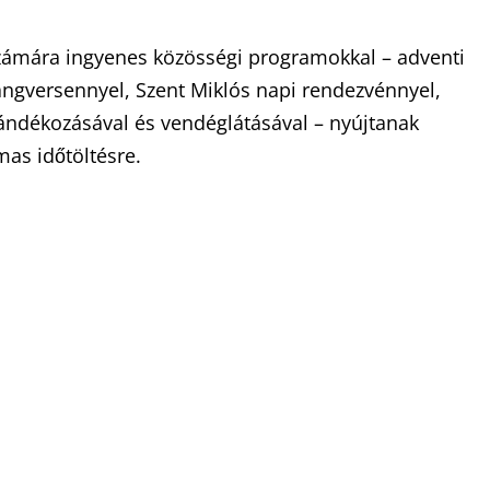
számára ingyenes közösségi programokkal – adventi
angversennyel, Szent Miklós napi rendezvénnyel,
ándékozásával és vendéglátásával – nyújtanak
mas időtöltésre.