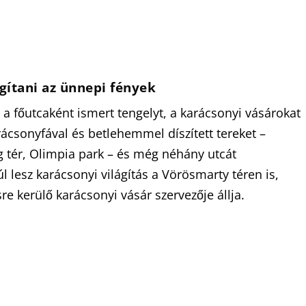
gítani az ünnepi fények
 a főutcaként ismert tengelyt, a karácsonyi vásárokat
arácsonyfával és betlehemmel díszített tereket –
g tér, Olimpia park – és még néhány utcát
l lesz karácsonyi világítás a Vörösmarty téren is,
e kerülő karácsonyi vásár szervezője állja.