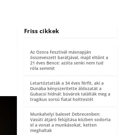
Friss cikkek
Az Ozora Fesztivál másnapján
összeveszett barátjával, majd eltűnt a
21 éves Bence: azóta senki nem tud
róla semmit
Letartóztatták a 34 éves férfit, aki a
Dunába kényszerítette áldozatát a
Gubacsi hídnál: búvárok találták meg a
tragikus sorsú fiatal holttestét
Munkahelyi baleset Debrecenben:
Vasúti átjáró felújítása közben sodorta
el a vonat a munkásokat, ketten
meghaltak