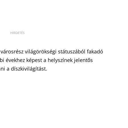
 városrész világörökségi státuszából fakadó
i évekhez képest a helyszínek jelentős
i a díszkivilágítást.