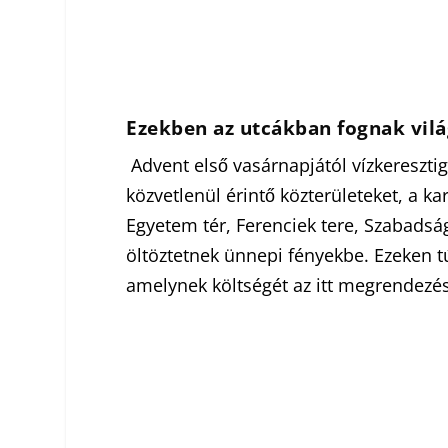
Ezekben az utcákban fognak vilá
Advent első vasárnapjától vízkeresztig
közvetlenül érintő közterületeket, a k
Egyetem tér, Ferenciek tere, Szabadsá
öltöztetnek ünnepi fényekbe. Ezeken tú
amelynek költségét az itt megrendezésr