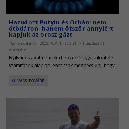
Hazudott Putyin és Orbán: nem
ötödáron, hanem ötször annyiért
kapjuk az orosz gázt
Írta:
Fontoshír.hu
|
2022.10.31. | hétfő: 21:47
|
Gazdaság
|
Nyilvános adat nem elérhető erről, így különféle
számítások alapján lehet csak megbecsülni, hogy...
OLVASS TOVÁBB