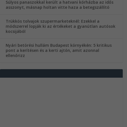
Súlyos panaszokkal került a hatvani kórházba az idős
asszonyt, másnap holtan vitte haza a betegszállító
Trükkös tolvajok szupermarketeknél: Ezekkel a
módszerrel lopják ki az értékeket a gyanútlan autósok
kocsijából
Nyári betörési hullám Budapest környékén: 5 kritikus
pont a kerítésen és a kerti ajtón, amit azonnal
ellenőrizz