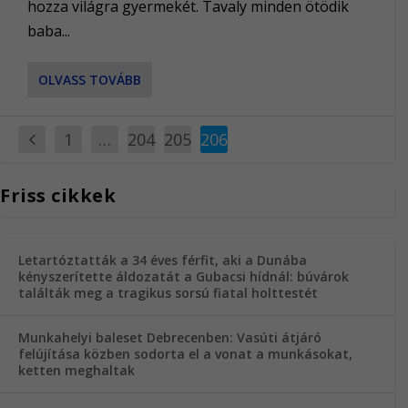
hozza világra gyermekét. Tavaly minden ötödik
baba...
OLVASS TOVÁBB
1
…
204
205
206
Friss cikkek
Letartóztatták a 34 éves férfit, aki a Dunába
kényszerítette áldozatát a Gubacsi hídnál: búvárok
találták meg a tragikus sorsú fiatal holttestét
Munkahelyi baleset Debrecenben: Vasúti átjáró
felújítása közben sodorta el a vonat a munkásokat,
ketten meghaltak